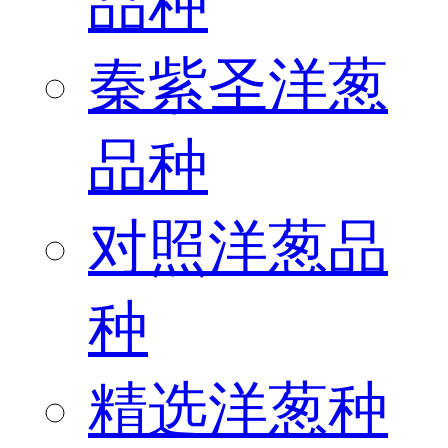
品种
秦紫圣洋葱
品种
对照洋葱品
种
精选洋葱种