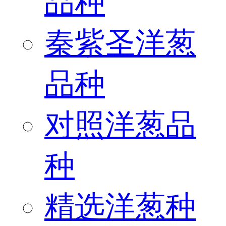
品种
秦紫圣洋葱
品种
对照洋葱品
种
精选洋葱种