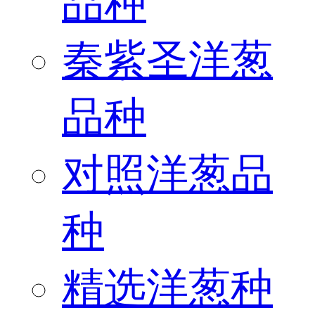
品种
秦紫圣洋葱
品种
对照洋葱品
种
精选洋葱种