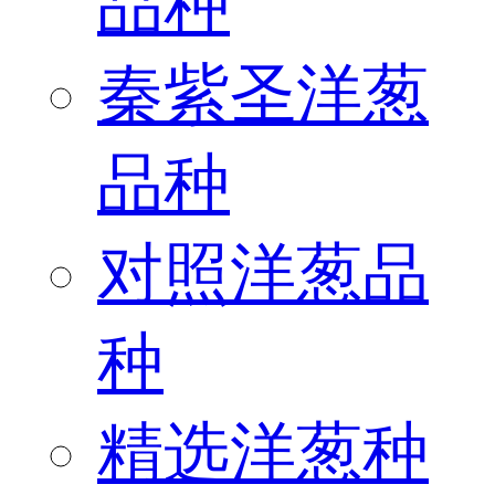
品种
秦紫圣洋葱
品种
对照洋葱品
种
精选洋葱种