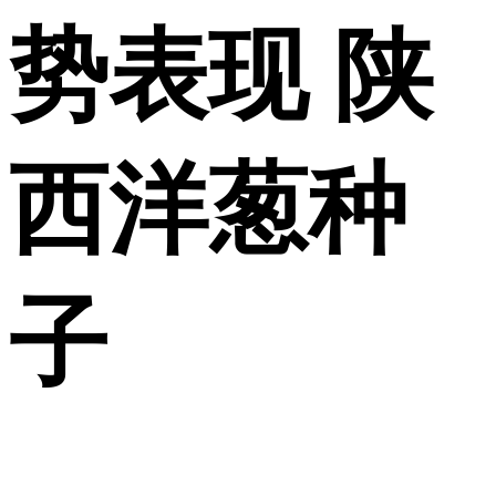
势表现 陕
西洋葱种
子