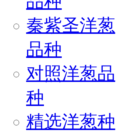
品种
秦紫圣洋葱
品种
对照洋葱品
种
精选洋葱种