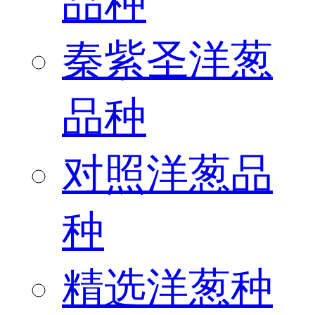
品种
秦紫圣洋葱
品种
对照洋葱品
种
精选洋葱种