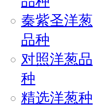
品种
秦紫圣洋葱
品种
对照洋葱品
种
精选洋葱种