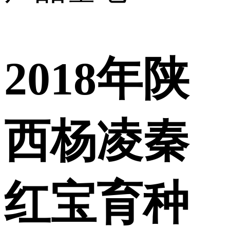
2018年陕
西杨凌秦
红宝育种