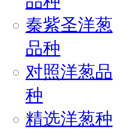
品种
秦紫圣洋葱
品种
对照洋葱品
种
精选洋葱种