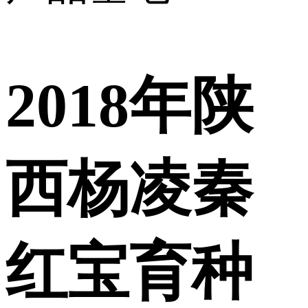
2018年陕
西杨凌秦
红宝育种