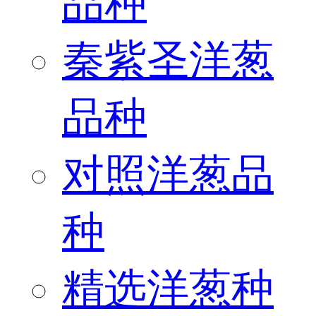
品种
秦紫圣洋葱
品种
对照洋葱品
种
精选洋葱种