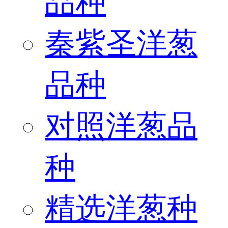
品种
秦紫圣洋葱
品种
对照洋葱品
种
精选洋葱种