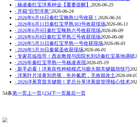
· 杨凌秦红宝洋葱种业【重要提醒】
2026-06-25
· 开箱“巨型洋葱”
2026-06-24
· 2026年6月16日秦红宝晚熟12号收获！
2026-06-16
· 2026年6月11日秦红宝早熟303号收获现场
2026-06-11
· 2026年6月9日秦红宝晚熟六号收获现场
2026-06-09
· 2026年6月8日秦红宝早熟三号收获现场
2026-06-08
· 2026年5月31日秦红宝早熟一号收获现场
2026-06-01
· 2026年5月30日秦紫圣收获现场
2026-06-01
· 专家莅临指导！西农教授与田院长到访秦红宝基地调研
· 2026年秦红宝早熟一号杨凌表现
2026-05-19
· 新手必看！洋葱良性种植模式与膨大期关键栽培技巧
202
· 洋葱叶片淡黄别忽视，先补氮肥，无效就改土
2026-04-0
· 2026洋葱育苗关键期！罗总分享洋葱苗管理核心技术
202
54条
第一页
上一页
1
2
3
4
下一页
最后一页