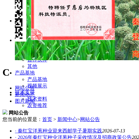
对照洋葱品种
精选洋葱种子
洋葱种子包装
经营范围
主营业务
兼营业务
合作项目
秦红宝商城
项目展示
合作伙伴
其他
C
产品基地
产品基地
视频展示
网站公告
技术支持
新闻动态
技术资料
图片新闻
农资推荐
网站公告
您当前的位置是：
首页
>
新闻中心
>
网站公告
· 秦红宝洋葱种业迎来西邮学子暑期实践
2026-07-13
· 2026年秦红宝种业洋葱种子采收情况及招商政策公告
202