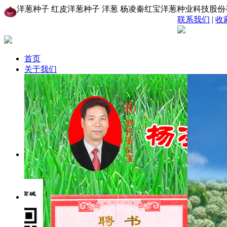
洋葱种子 红皮洋葱种子 洋葱 杨凌秦红宝洋葱种业科技股
联系我们
|
收
首页
关于我们
公司简介
创始人致辞
组织机构
资质荣誉
销售网络
给我留言
联系我们
新闻中心
网站公告
新闻动态
图片新闻
产品中心
秦红宝洋葱品种
秦紫圣洋葱品种