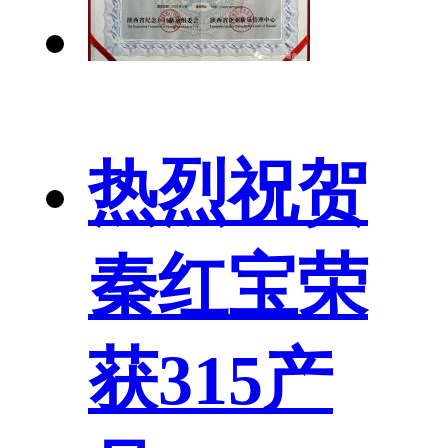
热烈祝贺
秦红宝荣
获315产