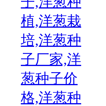
子,洋葱种
植,洋葱栽
培,洋葱种
子厂家,洋
葱种子价
格,洋葱种