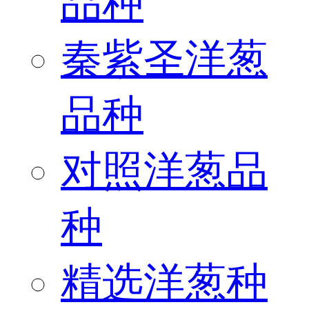
品种
秦紫圣洋葱
品种
对照洋葱品
种
精选洋葱种