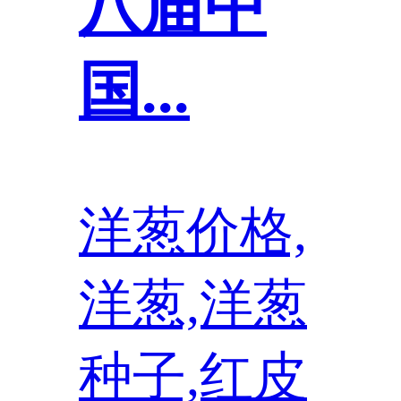
八届中
国...
洋葱价格,
洋葱,洋葱
种子,红皮