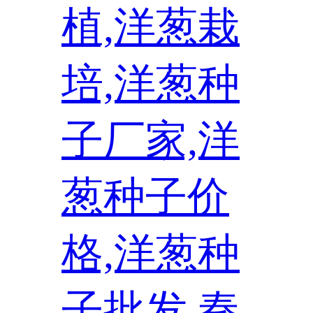
植,洋葱栽
培,洋葱种
子厂家,洋
葱种子价
格,洋葱种
子批发,秦