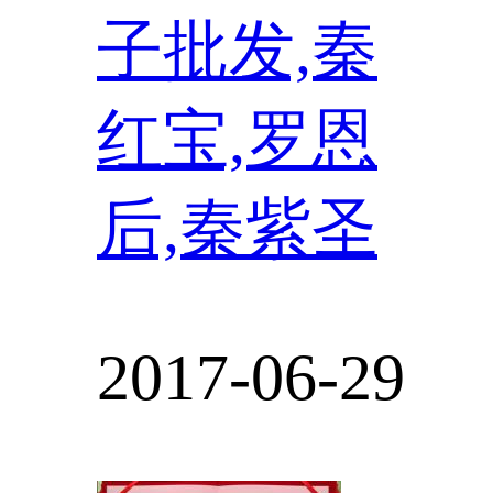
子批发,秦
红宝,罗恩
后,秦紫圣
2017-06-29