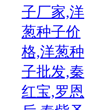
子厂家,洋
葱种子价
格,洋葱种
子批发,秦
红宝,罗恩