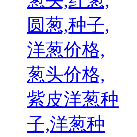
葱头,红葱,
圆葱,种子,
洋葱价格,
葱头价格,
紫皮洋葱种
子,洋葱种