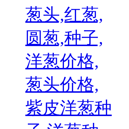
葱头,红葱,
圆葱,种子,
洋葱价格,
葱头价格,
紫皮洋葱种