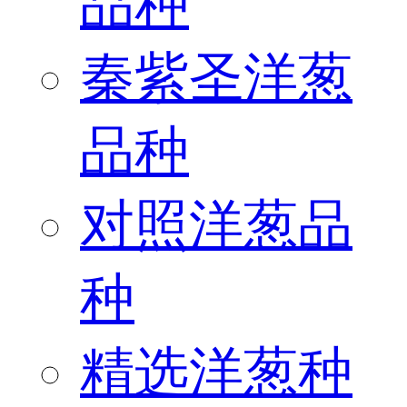
品种
秦紫圣洋葱
品种
对照洋葱品
种
精选洋葱种