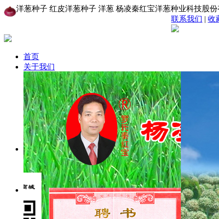
洋葱种子 红皮洋葱种子 洋葱 杨凌秦红宝洋葱种业科技股
联系我们
|
收
首页
关于我们
公司简介
创始人致辞
组织机构
资质荣誉
销售网络
给我留言
联系我们
新闻中心
网站公告
新闻动态
图片新闻
产品中心
秦红宝洋葱品种
秦紫圣洋葱品种