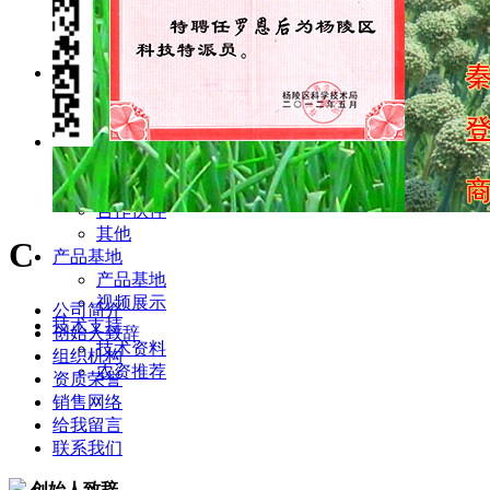
对照洋葱品种
精选洋葱种子
洋葱种子包装
经营范围
主营业务
兼营业务
合作项目
秦红宝商城
项目展示
合作伙伴
其他
C
产品基地
产品基地
视频展示
公司简介
技术支持
创始人致辞
技术资料
组织机构
农资推荐
资质荣誉
销售网络
给我留言
联系我们
创始人致辞