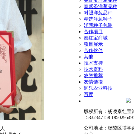
秦红宝洋葱品种
秦紫圣洋葱品种
对照洋葱品种
精选洋葱种子
洋葱种子包装
合作项目
秦红宝商城
项目展示
合作伙伴
其他
技术支持
技术资料
农资推荐
友情链接
润乐农业科技
百度
luoqhb
版权所有：杨凌秦红宝洋
15332347158 185029549
公司地址：杨陵区博学
人