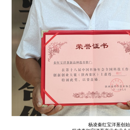
杨凌秦红宝洋葱创始